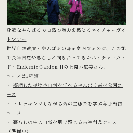
身近なやんばるの自然の魅力を感じるネイチャーガイ
ドツアー
世界自然遺産・やんばるの森を案内するのは、この地
で長年自然や暮らしと向き合ってきたネイチャーガイ
ド・Endemic Garden Hの上開地広美さん。
コースは3種類
・
凝縮した植物や自然を学べるやんばる森林公園コ
ース
・
トレッキングしながら森の生態系を学ぶ与那覇岳
コース
・
暮らしの中の自然を肌で感じる古宇利島コース
（準備中）