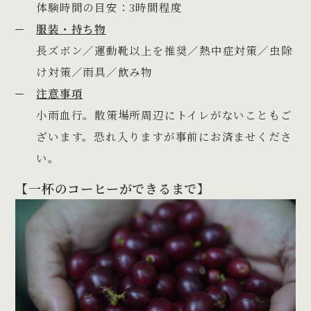
体験時間の目安：3時間程度
服装・持ち物
長ズボン／運動靴以上を推奨／熱中症対策／虫除
け対策／雨具／飲み物
注意事項
小雨血行。散策場所周辺にトイレがないこともご
ざいます。恐れ入りますが事前にお済ませくださ
い。
【一杯のコーヒーができるまで】