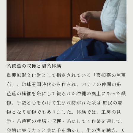
糸芭蕉の収穫と製糸体験
重要無形文化財として指定されている「喜如嘉の芭蕉
布」。琉球王国時代から作られ、バナナの仲間の糸
芭蕉の繊維を糸にして織られた沖縄の風土にあった織
物。手数と心をかけて生まれ紡がれた糸は 庶民の着
物となり貢物でもありました。体験では、工房の見
学・糸芭蕉の栽培・収穫・糸にしてく作業を通して、
会館に集う方々と共に手を動かし、生の声を聴き、リ